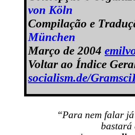
von Köln
Compilação e Tradu
München
Março de 2004
emilv
Voltar ao Índice Ger
socialism.de/Gramsc
“Para nem falar j
bastará 