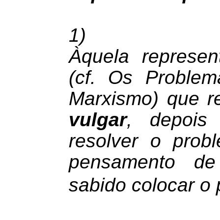
1)
Àquela represe
(cf. Os Proble
Marxismo) que r
vulgar
, depois 
resolver o prob
pensamento 
sabido colocar o