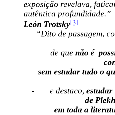
exposição revelava, fatica
autêntica profundidade.”
[3]
León Trotsky
“Dito de passagem, co
de que
não é
poss
con
sem estudar tudo o q
-
e destaco,
estudar
de Plek
em toda a literat