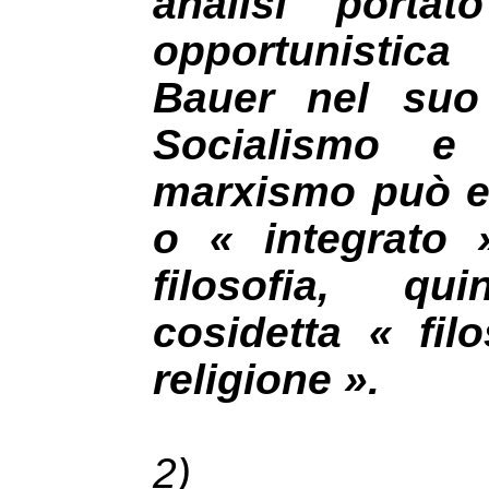
analisi portat
opportunistic
Bauer nel suo
Socialismo e
marxismo può e
o « integrato 
filosofia, q
cosidetta « fil
religione ».
2)