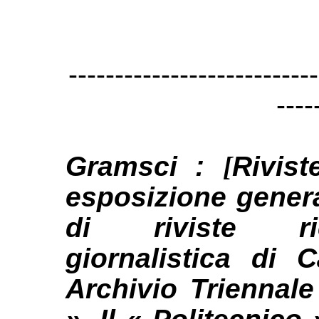
---------------------------
----
Gramsci :
[
Rivist
esposizione general
di riviste ric
giornalistica di 
Archivio Triennale