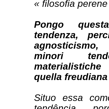
« filosofia perene
Pongo quest
tendenza, per
agnosticismo,
minori te
materialistich
quella freudiana
Situo essa co
tendência, p