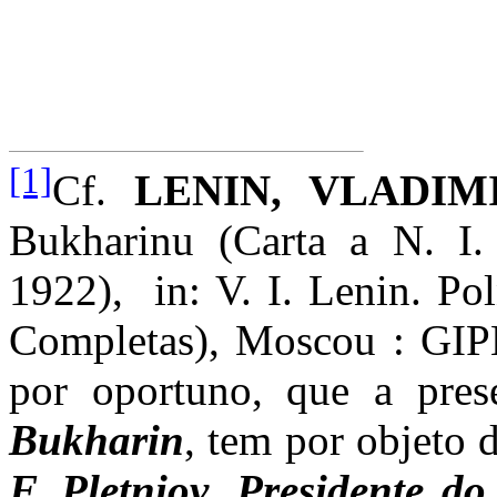
[1]
Cf.
LENIN, VLADIM
Bukharinu (Carta a N. I.
1922),
in: V. I. Lenin. P
Completas), Moscou : GIPL
por oportuno, que a pres
Bukharin
, tem por objeto 
F. Pletniov, Presidente do