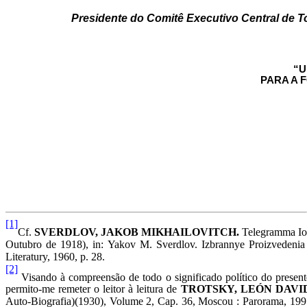
Presidente do Comitê Executivo Central de T
“U
PARA A 
[1]
Cf.
SVERDLOV, JAKOB MIKHAILOVITCH.
Telegramma Ioss
Outubro de 1918), in: Yakov M. Sverdlov. Izbrannye Proizvedenia
Literatury, 1960, p. 28.
[2]
Visando à compreensão de todo o significado político do presen
permito-me remeter o leitor à leitura de
TROTSKY, LEÓN DAVI
Auto-Biografia)(1930), Volume 2, Cap. 36, Moscou : Parorama, 1991