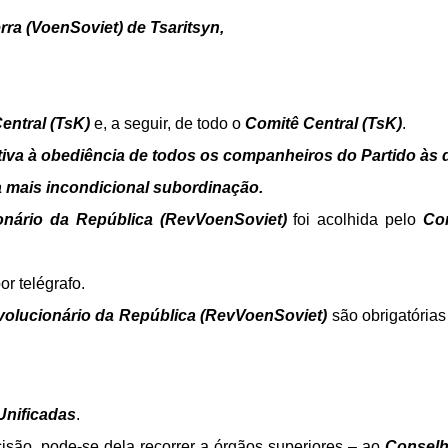
rra (VoenSoviet) de Tsaritsyn,
entral (TsK)
e, a seguir, de todo o
Comitê Central (TsK)
.
tiva à obediência de todos os companheiros do Partido às
 mais incondicional subordinação.
nário da República (RevVoenSoviet)
foi acolhida pelo
Co
r telégrafo.
olucionário da República (RevVoenSoviet)
são obrigatória
Unificadas
.
são, pode-se dela recorrer a órgãos superiores – ao
Conselh