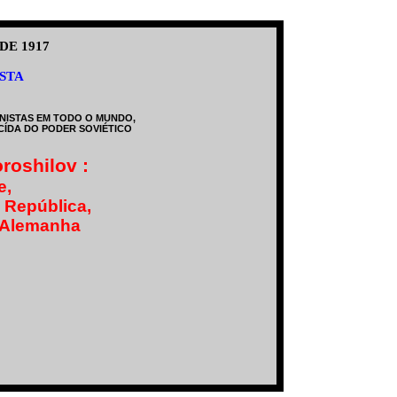
DE 1917
STA
NISTAS EM TODO O MUNDO,
CÍDA DO PODER SOVIÉTICO
oroshilov :
e,
 República,
a Alemanha