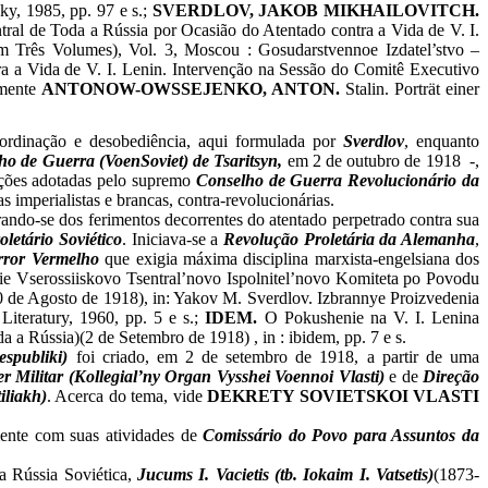
ky, 1985, pp. 97 e s.;
SVERDLOV, JAKOB MIKHAILOVITCH.
al de Toda a Rússia por Ocasião do Atentado contra a Vida de V. I.
 Três Volumes), Vol. 3, Moscou : Gosudarstvennoe Izdatel’stvo –
a a Vida de V. I. Lenin. Intervenção na Sessão do Comitê Executivo
amente
ANTONOW-OWSSEJENKO, ANTON.
Stalin. Porträt einer
bordinação e desobediência, aqui formulada por
Sverdlov
, enquanto
ho de Guerra (VoenSoviet) de Tsaritsyn,
em 2 de outubro de 1918
-,
uções adotadas pelo supremo
Conselho de Guerra Revolucionário da
s imperialistas e brancas, contra-revolucionárias.
rando-se dos ferimentos decorrentes do atentado perpetrado contra sua
oletário Soviético
. Iniciava-se a
Revolução Proletária da Alemanha
,
rror Vermelho
que exigia máxima disciplina marxista-engelsiana dos
e Vserossiiskovo Tsentral’novo Ispolnitel’novo Komiteta po Povodu
0 de Agosto de 1918), in: Yakov M. Sverdlov. Izbrannye Proizvedenia
iteratury, 1960, pp. 5 e s.;
IDEM.
O Pokushenie na V. I. Lenina
a Rússia)(2 de Setembro de 1918) , in : ibidem, pp. 7 e s.
espubliki)
foi criado, em 2 de setembro de 1918, a partir de uma
 Militar (Kollegial’ny Organ Vysshei Voennoi Vlasti)
e de
Direção
iliakh)
. Acerca do tema, vide
DEKRETY SOVIETSKOI VLASTI
ente com suas atividades de
Comissário do Povo para Assuntos da
 Rússia Soviética,
Jucums I. Vacietis (tb. Iokaim I. Vatsetis)
(1873-