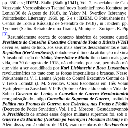
pp. 350 e s.;
IDEM.
Stalin (Stalin)(1941), Vol. 2, especialmente Ca
Vozzvanie Vserossiiskovo Tsentral’novo Ispolnitel’novo Komiteta p
Lenin)(30 de Agosto de 1918), in: Yakov M. Sverdlov. Izbrannye
Polititcheskoi Literatury, 1960, pp. 5 e s.;
IDEM.
O Pokushenie na V.
Central de Toda a Rússia)(2 de Setembro de 1918) , in : ibidem, pp.
Tyrannei (Stalin. Retrato de uma Tirania), Munique – Zurique : R. Pip
[3]
R
esumidamente acerca do contexto histórico da presente quest
Presidente do Conselho Executivo Central de Toda a Rússia (VTsI
deveu-se, antes de tudo, aos seus mais abertos desacatamentos e tra
República (RevVoenSoviet)
, dotado esse último da atribuição máxim
A insubordinação de
Stalin, Voroshilov e Minin
tinha tanto mais gr
vida, em 30 de agosto de 1918, não obtendo, por isso, permissão méd
que viria a ser acaudilhada por
Karl Liebknecht e Rosa Luxembur
revolucionários no trato com as forças imperialistas e brancas. Nesse
Pokushenia na V. I. Lenina (Apelo do Comitê Executivo Central de T
v Trekh Tomakh (J. M. Sverdlov. Obras Escolhidas em Três Volumes
Vystuplenie na Zasedanii VTsIK (Sobre o Atentatdo contra a Vida de V
Sob o
Governo de Lenin,
o
Conselho de Guerra Revolucionário
reorganização do antigo
Conselho de Supremo de Guerra
, instituí
Política nos Frontes de Guerra, nos Exércitos, nas Frotas e Flotil
(Decretos do Poder Soviético), Vol. 1 e 2, Moscou : Gosudarstvennoie Iz
A
Presidência
de ambos esses órgãos militares supremos foi, sob 
Guerra e da Marinha (Narkom po Voennym i Morskim Delam)
e m
Além disso, em 2 outubro de 1918, eram membros do
RevVoenSov