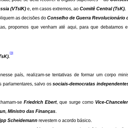
ssia (VTsIK)
e, em casos extremos, ao
Comitê Central (TsK).
pliquem as decisões do
Conselho de Guerra Revolucionário 
rretas, propomos que venham até aqui, para que debatamos 
[3]
TsK).
 nesse país, realizam-se tentativas de formar um corpo minis
os parlamentares, salvo os
sociais-democratas independente
hamam-se
Friedrich Ebert
, que surge como
Vice-Chanceler
un, Ministro das Finanças
.
lipp Scheidemann
revestem o acordo básico.