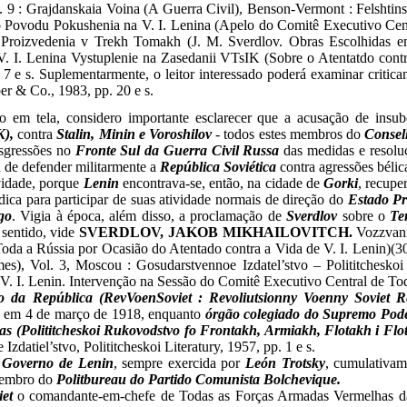
p. 9 : Grajdanskaia Voina (A Guerra Civil),
Benson-Vermont : Felshtins
o Povodu Pokushenia na V. I. Lenina (Apelo do Comitê Executivo Centr
 Proizvedenia v Trekh Tomakh (J. M. Sverdlov. Obras Escolhidas em
 I. Lenina Vystuplenie na Zasedanii VTsIK (Sobre o Atentatdo contr
 7 e s.
Suplementarmente, o leitor interessado poderá examinar critic
er & Co., 1983, pp. 20 e s.
ão em tela, considero importante esclarecer que a acusação de insu
K),
contra
Stalin, Minin e Voroshilov
- todos estes membros do
Consel
nsgressões no
Fronte Sul da Guerra Civil Russa
das medidas e resol
a de defender militarmente a
República Soviética
contra agressões bélica
avidade, porque
Lenin
encontrava-se, então, na cidade de
Gorki
, recupe
ica para participar de suas atividade normais de direção do
Estado Pr
go
. Vigia à época, além disso, a proclamação de
Sverdlov
sobre o
Te
 sentido, vide
SVERDLOV, JAKOB MIKHAILOVITCH.
Vozzvani
oda a Rússia por Ocasião do Atentado contra a Vida de V. I. Lenin)(3
), Vol. 3, Moscou : Gosudarstvennoe Izdatel’stvo – Polititcheskoi L
. I. Lenin. Intervenção na Sessão do Comitê Executivo Central de Toda 
 da República (RevVoenSoviet : Revoliutsionny Voenny Soviet R
do em 4 de março de 1918, enquanto
órgão colegiado do Supremo Poder
has (Polititcheskoi Rukovodstvo fo Frontakh, Armiakh, Flotakh i Flot
datiel’stvo, Polititcheskoi Literatury, 1957, pp. 1 e s.
o
Governo de Lenin
, sempre exercida por
León Trotsky
, cumulativam
embro do
Politbureau do Partido Comunista Bolchevique.
iet
o comandante-em-chefe de Todas as Forças Armadas Vermelhas da