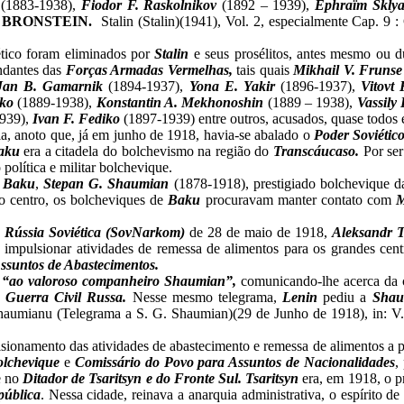
z
(1883-1938),
Fiodor F. Raskolnikov
(1892 – 1939),
Ephraïm Skly
 BRONSTEIN.
Stalin (Stalin)(1941), Vol. 2, especialmente Cap. 9 
iético foram eliminados por
Stalin
e seus prosélitos, antes mesmo ou 
andantes das
Forças Armadas Vermelhas,
tais quais
Mikhail V. Frunse
Jan B. Gamarnik
(1894-1937),
Yona E. Yakir
(1896-1937),
Vitovt
nko
(1889-1938),
Konstantin A. Mekhonoshin
(1889 – 1938),
Vassily
939),
Ivan F. Fediko
(1897-1939) entre outros, acusados, quase todos 
a, anoto que, já em junho de 1918, havia-se abalado o
Poder Soviétic
aku
era a citadela do bolchevismo na região do
Transcáucaso.
Por ser
olítica e militar bolchevique.
e Baku
,
Stepan G. Shaumian
(1878-1918), prestigiado bolchevique 
 do centro, os bolcheviques de
Baku
procuravam manter contato com
M
 Rússia Soviética (SovNarkom)
de 28 de maio de 1918,
Aleksandr 
 impulsionar atividades de remessa de alimentos para os grandes cent
ssuntos de Abastecimentos.
s
“ao valoroso companheiro Shaumian”,
comunicando-lhe acerca da
a Guerra Civil Russa.
Nesse mesmo telegrama,
Lenin
pediu a
Sha
umianu (Telegrama a S. G. Shaumian)(29 de Junho de 1918), in: V. 
lsionamento das atividades de abastecimento e remessa de alimentos a p
olchevique
e
Comissário do Povo para Assuntos de Nacionalidades
,
e no
Ditador de Tsaritsyn e do Fronte Sul.
Tsaritsyn
era, em 1918, o p
pública
. Nessa cidade, reinava a anarquia administrativa, o espírito d