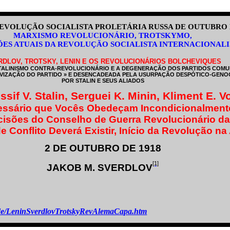
REVOLUÇÃO SOCIALISTA PROLETÁRIA RUSSA DE OUTUBRO 
MARXISMO REVOLUCIONÁRIO, TROTSKYMO,
ÕES ATUAIS DA REVOLUÇÃO SOCIALISTA INTERNACIONALI
RDLOV, TROTSKY, LENIN E OS REVOLUCIONÁRIOS BOLCHEVIQUES
TALINISMO CONTRA-REVOLUCIONÁRIO E A DEGENERAÇÃO DOS PARTIDOS COMU
EVIZAÇÃO DO PARTIDO » E DESENCADEADA PELA USURPAÇÃO DESPÓTICO-GENO
POR STALIN E SEUS ALIADOS
sif V. Stalin, Serguei K. Minin, Kliment E. V
essário que Vocês Obedeçam Incondicionalment
isões do Conselho de Guerra Revolucionário da
 Conflito Deverá Existir, Início da Revolução n
2 DE OUTUBRO DE 1918
[1]
JAKOB M. SVERDLOV
sm.de/LeninSverdlovTrotskyRevAlemaCapa.htm