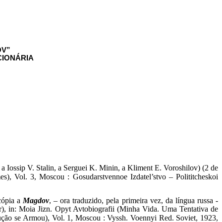
OV”
CIONÁRIA
 Iossip V. Stalin, a Serguei K. Minin, a Kliment E. Voroshilov) (2 de
, Vol. 3, Moscou : Gosudarstvennoe Izdatel’stvo – Polititcheskoi
cópia a
Magdov
, – ora traduzido, pela primeira vez, da língua russa -
), in: Moia Jizn. Opyt Avtobiografii (Minha Vida. Uma Tentativa de
ção se Armou), Vol. 1, Moscou : Vyssh. Voennyi Red. Soviet, 1923,