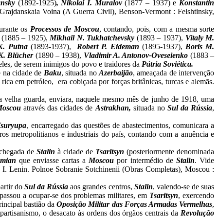
ansky
(1892-1925)
, Nikolai I. Muralov
(1877 – 1937)
e
Konstantin
: Grajdanskaia Voina (A Guerra Civil),
Benson-Vermont : Felshtinsky,
durante os
Processos de Moscou
, contando, pois, com a mesma sorte
(1885 – 1925),
Mikhail N. Tukhatchevsky
(1893 – 1937),
Vitaly M.
 K. Putna
(1893-1937),
Robert P. Eideman
(1895-1937),
Boris M.
 K. Blücher
(1890 – 1938),
Vladimir A. Antonov-Oveseienko
(1883 –
eles, de serem inimigos do povo e traidores da
Pátria Soviética.
o
na cidade de
Baku
, situada no
Azerbaijão
, ameaçada de intervenção
 rica em petróleo,
era cobiçada por forças britânicas, turcas e alemãs.
da velha guarda, enviara, naquele mesmo mês de junho de 1918, uma
oscou
através das cidades de
Astrakhan,
situada no
Sul da
Rússia
,
Tsuryupa
, encarregado das questões de abastecimentos, comunicara a
ros metropolitianos e industriais do país, contando com a anuência e
 chegada de
Stalin
à cidade de
Tsaritsyn
(posteriormente denominada
umian
que enviasse cartas a
Moscou
por intermédio de
Stalin
. Vide
I. Lenin. Polnoe Sobranie Sotchinenii (Obras Completas), Moscou :
artir do
Sul da Rússia
aos grandes centros,
Stalin
, valendo-se de suas
 passou a ocupar-se dos problemas militares, em
Tsaritsyn
, exercendo
rincipal bastião da
Oposição Militar das Forças Armadas Vermelhas
,
e partisanismo, o desacato às ordens dos órgãos centrais da
Revolução