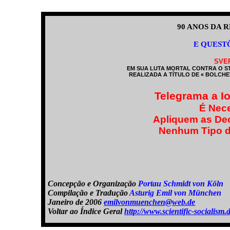
90 ANOS DA 
E QUEST
SVE
EM SUA LUTA MORTAL CONTRA O S
REALIZADA A TÍTULO DE « BOLCH
Telegrama a Ios
É Nec
Apliquem as Dec
Nenhum Tipo de
Concepção e Organização
Portau Schmidt von Köln
Compilação e Tradução
Asturig Emil von München
Janeiro de 2006
emilvonmuenchen@web.de
Voltar ao Índice Geral
http://www.scientific-sociali