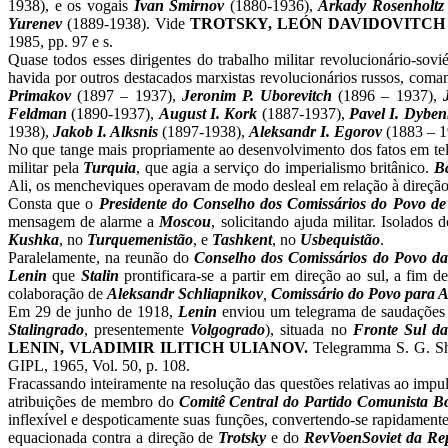
1938),
e os vogais
Ivan Smirnov
(1880-1936),
Arkady Rosenholt
Yurenev
(1889-1938). Vide
TROTSKY, LEÓN DAVIDOVITCH
1985, pp. 97 e s.
Quase todos esses dirigentes do trabalho militar revolucionário-sov
havida por outros destacados marxistas revolucionários russos, com
Primakov
(1897 – 1937),
Jeronim P. Uborevitch
(1896 – 1937),
Feldman
(1890-1937),
August I. Kork
(1887-1937),
Pavel I. Dybe
1938),
Jakob I. Alksnis
(1897-1938),
Aleksandr I. Egorov
(1883 – 1
No que tange mais propriamente ao desenvolvimento dos fatos em tel
militar pela
Turquia
, que agia a serviço do imperialismo britânico.
B
Ali, os mencheviques operavam de modo desleal em relação à direção p
Consta que o
Presidente do Conselho dos Comissários do Povo d
mensagem de alarme a
Moscou
, solicitando ajuda militar. Isolados
Kushka
, no
Turquemenistão
,
e
Tashkent
, no
Usbequistão
.
Paralelamente, na reunão do
Conselho dos Comissários do Povo da
Lenin
que
Stalin
prontificara-se a partir em direção ao sul,
a fim de
colaboração de
Aleksandr Schliapnikov
,
Comissário do Povo para A
Em 29 de junho de 1918,
Lenin
enviou um telegrama de saudaçõe
Stalingrado
, presentemente
Volgogrado
), situada no
Fronte Sul d
LENIN, VLADIMIR ILITICH ULIANOV.
Telegramma S. G. Sha
GIPL, 1965, Vol. 50, p. 108.
Fracassando inteiramente na resolução das questões relativas ao impu
atribuições de membro do
Comitê Central do Partido Comunista B
inflexível e despoticamente suas funções, convertendo-se rapidament
equacionada contra a direção de
Trotsky
e do
RevVoenSoviet da Re