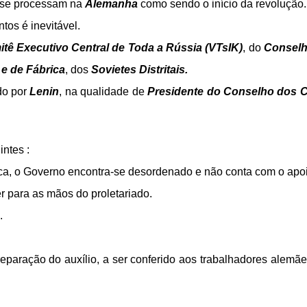
 se processam na
Alemanha
como sendo o início da revolução.
os é inevitável.
tê Executivo Central de Toda a Rússia (VTsIK)
, do
Conselh
 e de Fábrica
, dos
Sovietes Distritais.
do por
Lenin
, na qualidade de
Presidente do Conselho dos 
ntes :
ica, o Governo encontra-se desordenado e não conta com o apo
 para as mãos do proletariado.
.
paração do auxílio, a ser conferido aos trabalhadores alemães