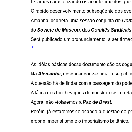
Estamos caracterizando os acontecimentos que
O rápido desenvolvimento subseqüente dos event
Amanhã, ocorrerá uma sessão conjunta do
Comi
do
Soviete de Moscou,
dos
Comitês Sindicais
Será publicado um pronunciamento, a ser firma
[4]
As idéias básicas desse documento são as segui
Na
Alemanha
, desencadeou-se uma crise polít
A questão há de findar com a passagem do poder
A tática dos bolcheviques demonstrou-se correta
Agora, não violaremos a
Paz de Brest.
Porém, já estaremos colocando a questão da pre
próprio imperialismo e o imperialismo britânico.