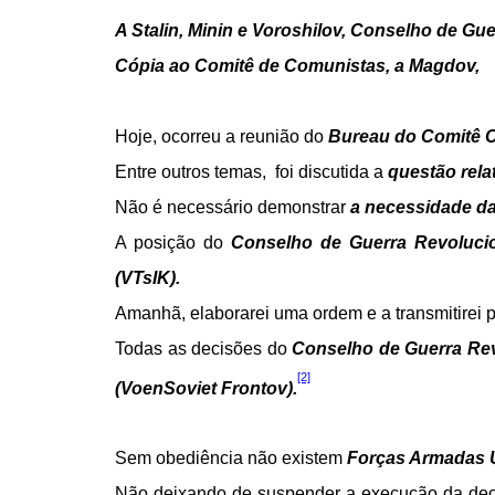
A Stalin, Minin e Voroshilov, Conselho de Gue
Cópia ao Comitê de Comunistas, a Magdov,
Hoje, ocorreu a reunião do
Bureau do Comitê C
Entre outros temas,
foi discutida a
questão rela
Não é necessário demonstrar
a necessidade da
A posição do
Conselho de Guerra Revolucio
(VTsIK).
Amanhã, elaborarei uma ordem e a transmitirei po
Todas as decisões do
Conselho de Guerra Rev
[2]
(VoenSoviet Frontov).
Sem obediência não existem
Forças Armadas 
Não deixando de suspender a execução da deci