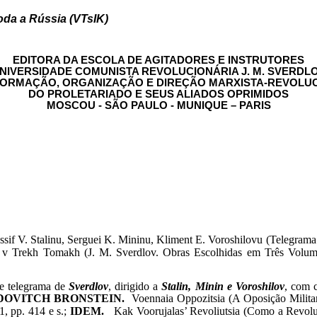
oda a Rússia (VTsIK)
EDITORA DA ESCOLA DE AGITADORES E INSTRUTORES
NIVERSIDADE COMUNISTA REVOLUCIONÁRIA J. M. SVERDL
FORMAÇÃO, ORGANIZAÇÃO E DIREÇÃO MARXISTA-REVOLU
DO PROLETARIADO E SEUS ALIADOS OPRIMIDOS
MOSCOU - SÃO PAULO - MUNIQUE – PARIS
if V. Stalinu, Serguei K. Mininu, Kliment E. Voroshilovu (Telegrama a
 v Trekh Tomakh (J. M. Sverdlov. Obras Escolhidas em Três Volumes)
te telegrama de
Sverdlov
, dirigido a
Stalin, Minin e Voroshilov
, com 
DOVITCH BRONSTEIN.
Voennaia Oppozitsia (A Oposição Militar
, pp. 414 e s.;
IDEM.
Kak Voorujalas’ Revoliutsia (Como a Revolu